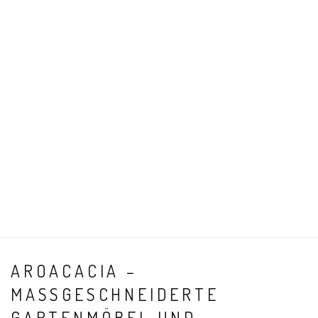
AROACACIA –
MASSGESCHNEIDERTE G
ARTENMÖBEL UND H