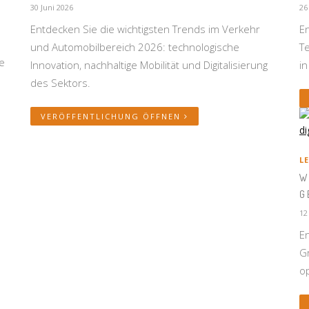
30 Juni 2026
26
Entdecken Sie die wichtigsten Trends im Verkehr
E
und Automobilbereich 2026: technologische
T
e
Innovation, nachhaltige Mobilität und Digitalisierung
in
des Sektors.
VERÖFFENTLICHUNG ÖFFNEN
L
W
G
12
En
G
op