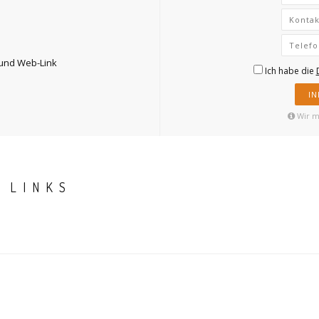
t und Web-Link
Ich habe die
I
Wir m
 LINKS