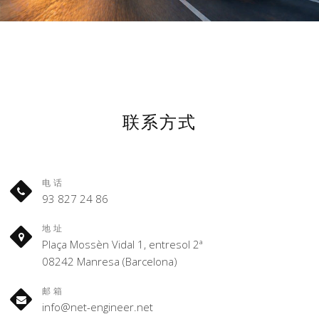
联系方式
电话
93 827 24 86
地址
Plaça Mossèn Vidal 1, entresol 2ª
08242 Manresa (Barcelona)
邮箱
info@net-engineer.net