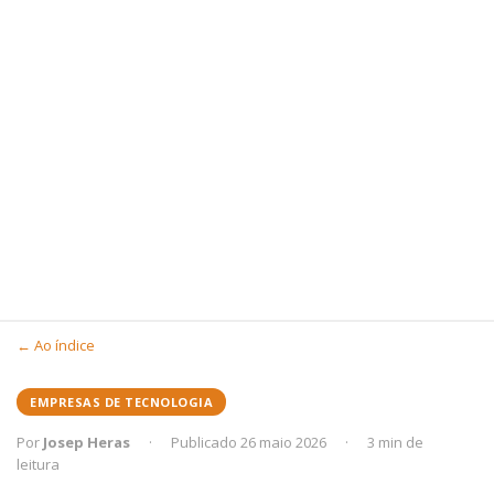
← Ao índice
EMPRESAS DE TECNOLOGIA
Por
Josep Heras
·
Publicado 26 maio 2026
·
3 min de
leitura