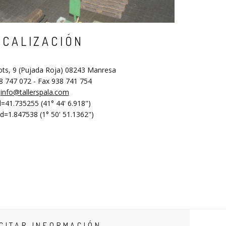
OCALIZACIÓN
ots, 9 (Pujada Roja) 08243 Manresa
38 747 072 - Fax 938 741 754
info@tallerspala.com
d=41.735255 (41° 44' 6.918")
d=1.847538 (1° 50' 51.1362")
CITAR INFORMACIÓN