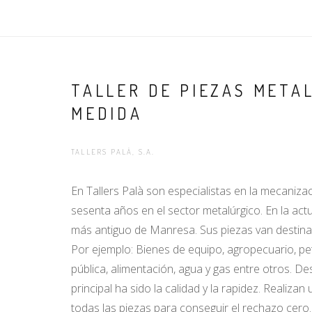
TALLER DE PIEZAS META
MEDIDA
TALLERS PALÀ, S.A.
En Tallers Palà son especialistas en la mecaniza
sesenta años en el sector metalúrgico. En la actua
más antiguo de Manresa. Sus piezas van destina
Por ejemplo: Bienes de equipo, agropecuario, pet
pública, alimentación, agua y gas entre otros. Des
principal ha sido la calidad y la rapidez. Realiza
todas las piezas para conseguir el rechazo cero