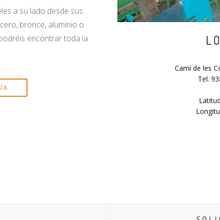
eles a su lado desde sus
cero, bronce, aluminio o
L
podréis encontrar toda la
Camí de les C
Tel. 9
DA
Latitu
Longitu
SOLI