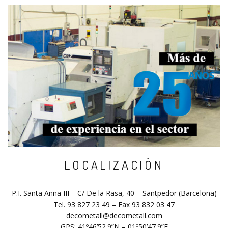
LOCALIZACIÓN
P.I. Santa Anna III – C/ De la Rasa, 40 – Santpedor (Barcelona)
Tel. 93 827 23 49 – Fax 93 832 03 47
decometall@decometall.com
GPS: 41º46’52.9”N – 01º50’47.9”E